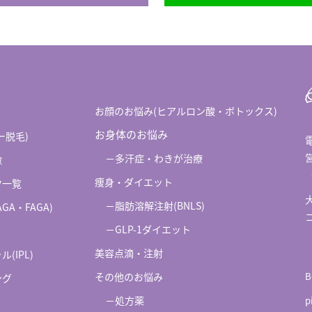
お顔のお悩み(ヒアルロン酸・ボトックス)
お身体のお悩み
ー脱毛)
－多汗症・わきが治療
徴
痩身・ダイエット
ツ一覧
－脂肪溶解注射(BNLS)
A・FAGA)
－GLP-1ダイエット
美容点滴・注射
(IPL)
その他のお悩み
B
ング
－処方薬
p