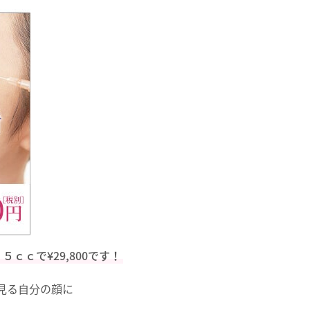
５ｃｃで¥29,800です！
見る自分の顔に